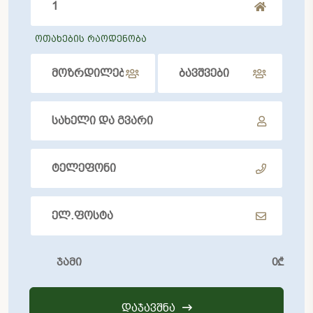
ოთახების რაოდენობა
ჯამი
0
₾
ᲓᲐᲯᲐᲕᲨᲜᲐ