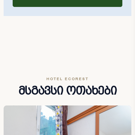
HOTEL ECOREST
მსგავსი ოთახები