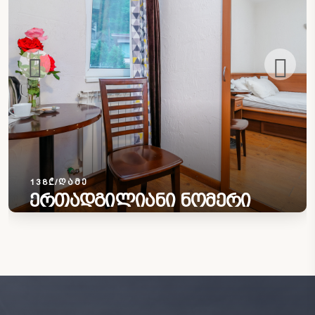
138₾/ᲦᲐᲛᲔ
ერთადგილიანი ნომერი