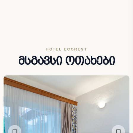
HOTEL ECOREST
მსგავსი ოთახები