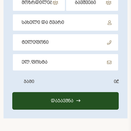
ჯამი
0
₾
ᲓᲐᲯᲐᲕᲨᲜᲐ